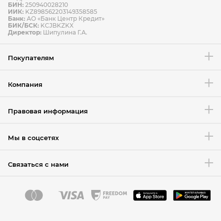
БИН:
250940028210
ИИК:
KZ898562203149358585
Банк:
АО «Банк Центр Кредит»
БИК/БСК:
KCJBKZKX
Условия возврата товара
Директор:
Шипулина Г.А.
Покупателям
Компания
Правовая информация
Мы в соцсетях
Связаться с нами