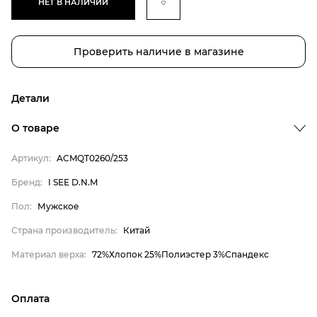
НЕТ В НАЛИЧИИ
Проверить наличие в магазине
Детали
О товаре
Бренд
Артикул:
ACMQT0260/253
Пол
Бренд:
I SEE D.N.M
Страна производитель
Пол:
Мужское
Материал верха
I SEE D.N.M
Страна производитель:
Китай
Мужское
Материал верха:
72%Хлопок 25%Полиэстер 3%Спандекс
Китай
72%Хлопок 25%Полиэстер
Оплата
3%Спандекс