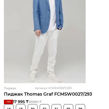
Пиджак
Артикул: FCMSW0027/293
Пиджак Thomas Graf FCMSW0027/293
17 995 ₸
59990 ₸
-70%
46
48
50
52
54
56
58