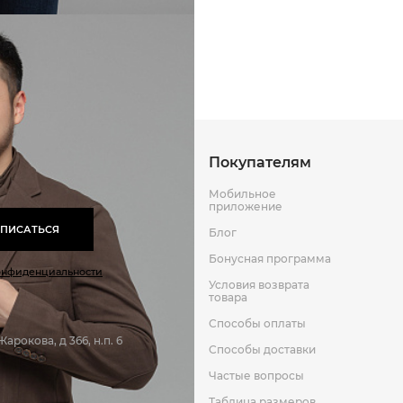
Способы оплаты
Способы до
Оставить отзыв
к
Покупателям
Мобильное
приложение
ПИСАТЬСЯ
Блог
Бонусная программа
онфиденциальности
Условия возврата
товара
Способы оплаты
арокова, д 366, н.п. 6
Способы доставки
Частые вопросы
Таблица размеров