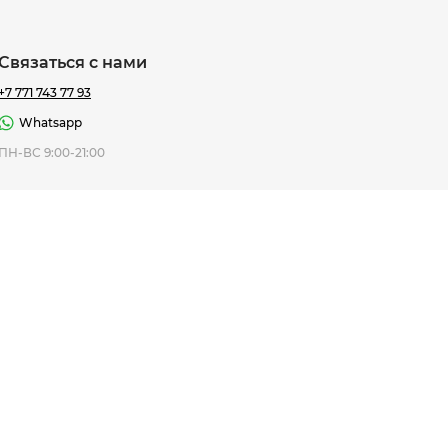
Связаться с нами
+7 771 743 77 93
Whatsapp
ная Thomas
ПН-ВС 9:00-21:00
af
7 195 ₸
ить