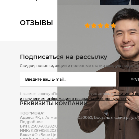
ОТЗЫВЫ
0 челове
Подписаться на рассылку
Скидки, новинки, акции и полезные статьи каждую неделю
ПОД
Нажимая кнопку «Подписаться», вы соглашаетесь с
Политикой к
и получением информации о товарах на электронную почту.
РЕКВИЗИТЫ КОМПАНИИ
ТОО "MORA"
Адрес:
РК, г. Алматы, индекс 050060, Бостандыкский р., ул. Ж
Подробнее
БИН:
250940028210
ИИК:
KZ898562203149358585
Банк:
АО «Банк Центр Кредит»