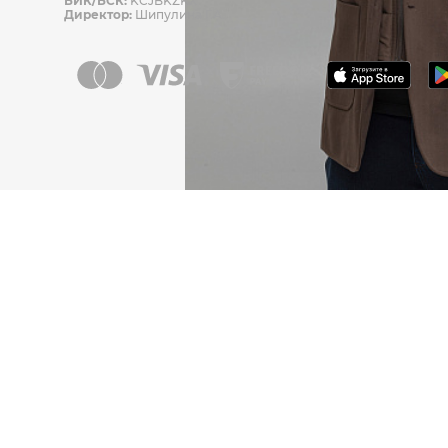
БИК/БСК:
KCJBKZKX
Директор:
Шипулина Г.А.