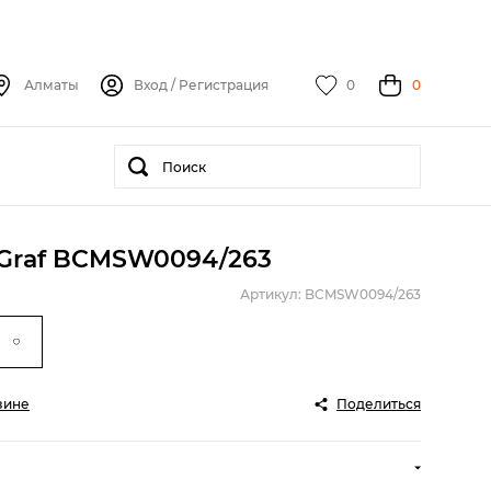
Алматы
Вход
/
Регистрация
0
0
Graf BCMSW0094/263
Артикул: BCMSW0094/263
зине
Поделиться