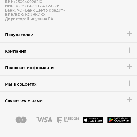
БИН:
250940028210
ИИК:
KZ898562203149358585
Банк:
АО «Банк Центр Кредит»
БИК/БСК:
KCJBKZKX
Условия возврата товара
Директор:
Шипулина Г.А.
Покупателям
Компания
Правовая информация
Мы в соцсетях
Связаться с нами