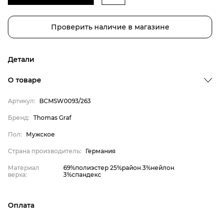
Проверить наличие в магазине
Детали
О товаре
Артикул:
BCMSW0093/263
Бренд:
Thomas Graf
Бренд
Пол:
Мужское
Пол
Страна производитель:
Германия
Страна производитель
Материал
69%полиэстер 25%район 3%нейлон
Материал верха
верха:
3%спандекс
Thomas Graf
Мужское
Оплата
Германия
онлайн-оплата банковской картой на сайте Интернет-