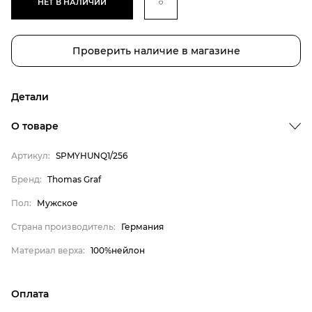
НЕТ В НАЛИЧИИ
Проверить наличие в магазине
Детали
Бренд
О товаре
Пол
Артикул:
SPMYHUNQ1/256
Страна производитель
Бренд:
Thomas Graf
Материал верха
Thomas Graf
Пол:
Мужское
Мужское
Страна производитель:
Германия
Германия
Материал верха:
100%нейлон
100%нейлон
Оплата