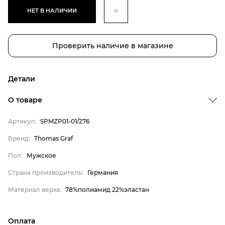
НЕТ В НАЛИЧИИ
Проверить наличие в магазине
Детали
О товаре
Артикул:
SPMZP01-01/276
Бренд:
Thomas Graf
Бренд
Пол:
Мужское
Пол
Страна производитель:
Германия
Страна производитель
Материал верха:
78%полиамид 22%эластан
Материал верха
Thomas Graf
Мужское
Оплата