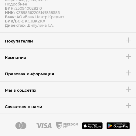
Подробнее
БИН:
250940028210
ИИК:
KZ898562203149358585
Банк:
АО «Банк Центр Кредит»
БИК/БСК:
KCJBKZKX
Условия возврата товара
Директор:
Шипулина Г.А.
Покупателям
Компания
Правовая информация
Мы в соцсетях
Связаться с нами