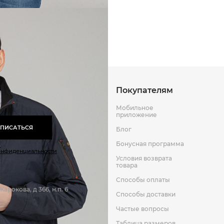
Способы оплаты
Способы до
100%полиэстер
100%полиэстер/100%полиэст
Оставить отзыв
к
Покупателям
Мобильное
приложение
ПИСАТЬСЯ
Блог
Бонусная программа
онфиденциальности
Условия возврата
товара
Способы оплаты
арокова, д 366, н.п. 6
Способы доставки
Частые вопросы
Таблица размеров