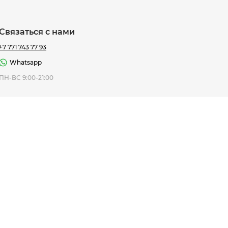
Связаться с нами
+7 771 743 77 93
Whatsapp
ная Thomas
ПН-ВС 9:00-21:00
af
7 195 ₸
ить