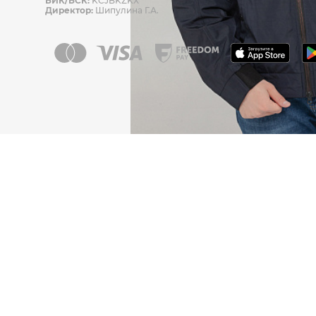
БИК/БСК:
KCJBKZKX
Директор:
Шипулина Г.А.