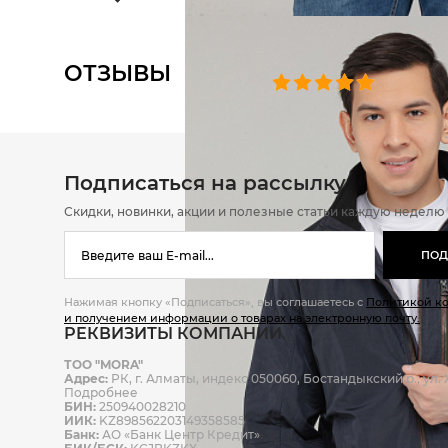
ОТЗЫВЫ
0 челове
Подписаться на рассылку
Скидки, новинки, акции и полезные статьи каждую неделю
ПОД
Нажимая кнопку «Подписаться», вы соглашаетесь с
Политикой к
и получением информации о товарах на электронную почту.
РЕКВИЗИТЫ КОМПАНИИ
ТОО "MORA"
Адрес:
РК, г. Алматы, индекс 050060, Бостандыкский р., ул. Ж
Подробнее
БИН:
250940028210
ИИК:
KZ898562203149358585
Банк:
АО «Банк Центр Кредит»