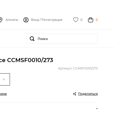
Алматы
Вход
/
Регистрация
0
0
rce CCMSF0010/273
Артикул: CCMSF0010/273
зине
Поделиться