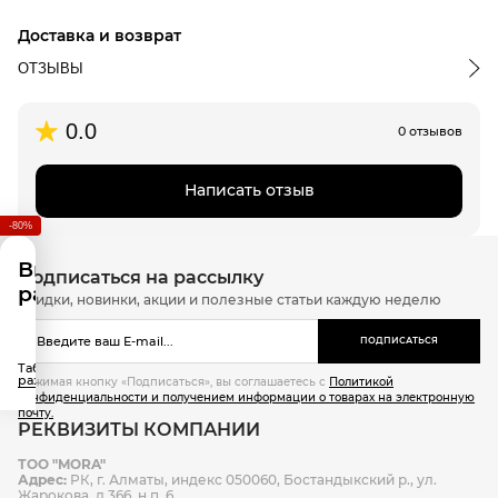
онлайн-оплата банковской картой на сайте Интернет-
100% полиэстер
Доставка и возврат
магазина
100% полиэстер
ОТЗЫВЫ
Доставка по г.Алматы:
0.0
0 отзывов
срок доставки: 3-4 дня, следующих после дня подтверждения
заказа в обработку
стоимость доставки в пределах квадрата пр. Аль-Фараби – ул.
Написать отзыв
Бузурбаева – пр. Рыскулова – ул. Яссауи - 1500 тенге
-80%
стоимость доставки вне указанного квадрата - 2500 тенге
время доставки в будние дни с 12:00 до 21:00
Выберите
Подписаться на рассылку
в праздничные и выходные дни доставка не осуществляется
размер
Скидки, новинки, акции и полезные статьи каждую неделю
Доставка по другим городам Казахстана:
ПОДПИСАТЬСЯ
стоимость доставки рассчитывается индивидуально в
Таблица
зависимости от пункта назначения и веса посылки
размеров
Нажимая кнопку «Подписаться», вы соглашаетесь с
Политикой
конфиденциальности и получением информации о товарах на электронную
доставка курьером
почту.
РЕКВИЗИТЫ КОМПАНИИ
ТОО "MORA"
Способы оплаты
Адрес:
РК, г. Алматы, индекс 050060, Бостандыкский р., ул.
Способы доставки
Жарокова, д 366, н.п. 6