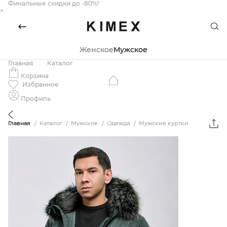
Финальные скидки до -80%!
×
Женское
Мужское
Главная
Каталог
Корзина
Избранное
Профиль
Главная
Каталог
Мужское
Одежда
Мужские куртки