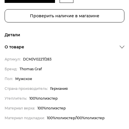
Проверить наличие в магазине
Детали
Бренд
О товаре
Пол
Артикул:
DCMJV0227/283
Страна производитель
Бренд:
Thomas Graf
Утеплитель
Пол:
Мужское
Материал верха
Материал подкладки
Страна производитель:
Германия
Thomas Graf
Утеплитель:
100%полиэстер
Мужское
Материал верха:
100%полиэстер
Германия
Материал подкладки:
100%полиэстер/100%полиэстер
100%полиэстер
100%полиэстер