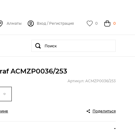
Алматы
Вход
/
Регистрация
0
0
raf ACMZP0036/253
Артикул: ACMZP0036/253
зине
Поделиться