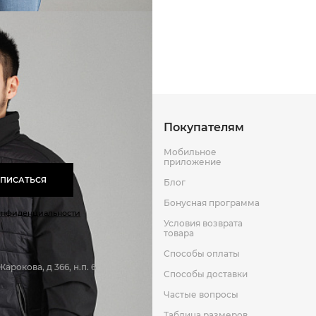
Способы оплаты
Способы до
Оставить отзыв
к
Покупателям
Мобильное
приложение
ПИСАТЬСЯ
Блог
Бонусная программа
онфиденциальности
Условия возврата
товара
Способы оплаты
арокова, д 366, н.п. 6
Способы доставки
Частые вопросы
Таблица размеров