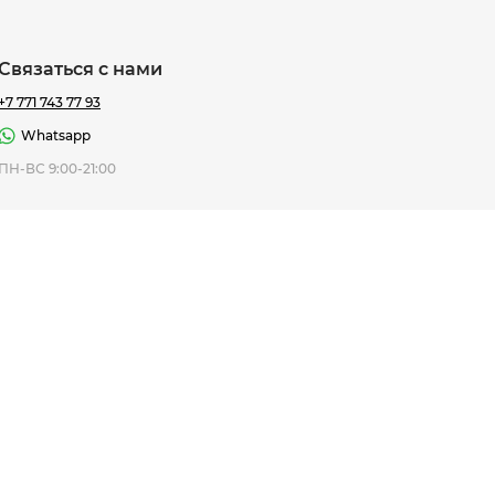
Связаться с нами
+7 771 743 77 93
Whatsapp
ная Thomas
ПН-ВС 9:00-21:00
af
7 195 ₸
ить