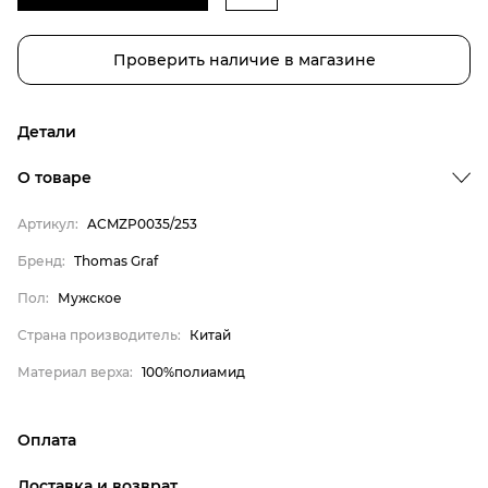
Проверить наличие в магазине
Детали
О товаре
Артикул:
ACMZP0035/253
Бренд
Бренд:
Thomas Graf
Пол
Пол:
Мужское
Страна производитель
Страна производитель:
Китай
Материал верха
Материал верха:
100%полиамид
Thomas Graf
Мужское
Оплата
Китай
онлайн-оплата банковской картой на сайте Интернет-
100%полиамид
Доставка и возврат