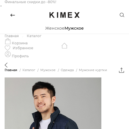
Финальные скидки до -80%!
×
Женское
Мужское
Главная
Каталог
Корзина
Избранное
Профиль
Главная
Каталог
Мужское
Одежда
Мужские куртки