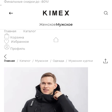
Финальные скидки до -80%!
×
Женское
Мужское
Главная
Каталог
Корзина
Избранное
Профиль
Главная
Каталог
Мужское
Одежда
Мужские куртки