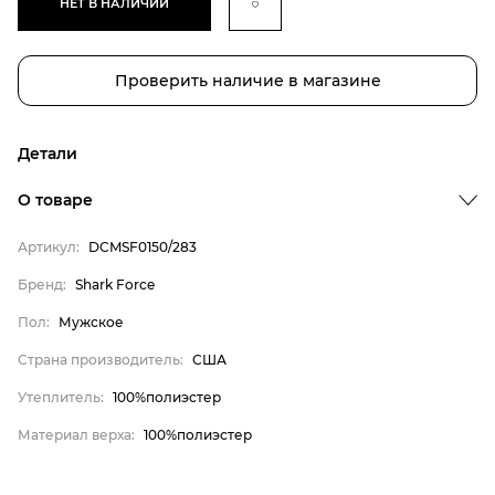
НЕТ В НАЛИЧИИ
Проверить наличие в магазине
Детали
О товаре
Артикул:
DCMSF0150/283
Бренд:
Shark Force
Пол:
Мужское
Бренд
Страна производитель:
США
Пол
Страна производитель
Утеплитель:
100%полиэстер
Утеплитель
Материал верха:
100%полиэстер
Материал верха
Shark Force