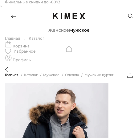
Финальные скидки до -80%!
×
Женское
Мужское
Главная
Каталог
Корзина
Избранное
Профиль
Главная
Каталог
Мужское
Одежда
Мужские куртки