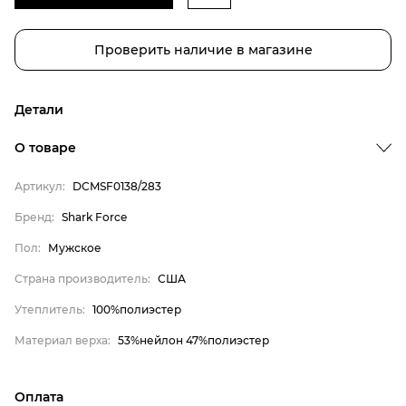
Проверить наличие в магазине
Детали
О товаре
Артикул:
DCMSF0138/283
Бренд:
Shark Force
Пол:
Мужское
Бренд
Страна производитель:
США
Пол
Страна производитель
Утеплитель:
100%полиэстер
Утеплитель
Материал верха:
53%нейлон 47%полиэстер
Материал верха
Shark Force
Оплата