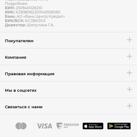
Подробнее
БИН:
250940028210
ИИК:
KZ898562203149358585
Банк:
АО «Банк Центр Кредит»
БИК/БСК:
KCJBKZKX
Условия возврата товара
Директор:
Шипулина Г.А.
Покупателям
Компания
Правовая информация
Мы в соцсетях
Связаться с нами