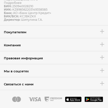
Подробнее
БИН:
250940028210
ИИК:
KZ898562203149358585
Банк:
АО «Банк Центр Кредит»
БИК/БСК:
KCJBKZKX
Условия возврата товара
Директор:
Шипулина Г.А.
Покупателям
Компания
Правовая информация
Мы в соцсетях
Связаться с нами