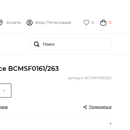
Алматы
Вход
/
Регистрация
0
0
rce BCMSF0161/263
Артикул: BCMSF0161/263
зине
Поделиться