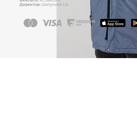
БИК/БСК:
KCJBKZKX
Директор:
Шипулина Г.А.