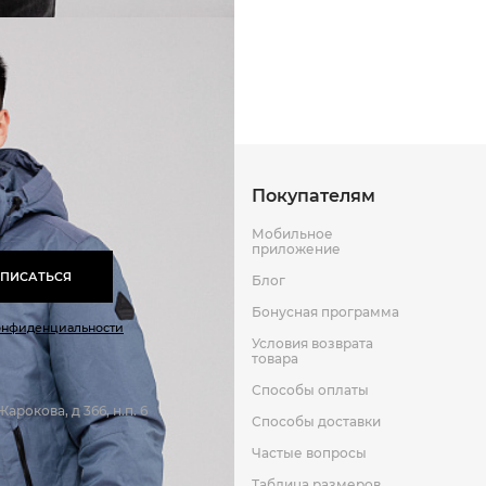
Способы оплаты
Способы до
Оставить отзыв
к
Покупателям
Мобильное
приложение
ПИСАТЬСЯ
Блог
Бонусная программа
онфиденциальности
Условия возврата
товара
Способы оплаты
арокова, д 366, н.п. 6
Способы доставки
Частые вопросы
Таблица размеров