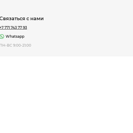
Связаться с нами
+7 771 743 77 93
Whatsapp
ная Thomas
ПН-ВС 9:00-21:00
af
7 195 ₸
ить