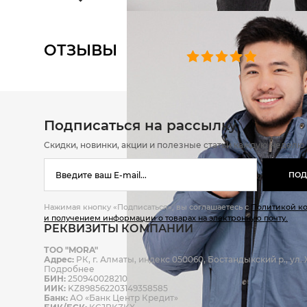
ОТЗЫВЫ
0 челове
Подписаться на рассылку
Скидки, новинки, акции и полезные статьи каждую неделю
ПОД
Нажимая кнопку «Подписаться», вы соглашаетесь с
Политикой к
и получением информации о товарах на электронную почту.
РЕКВИЗИТЫ КОМПАНИИ
ТОО "MORA"
Адрес:
РК, г. Алматы, индекс 050060, Бостандыкский р., ул. Ж
Подробнее
БИН:
250940028210
ИИК:
KZ898562203149358585
Банк:
АО «Банк Центр Кредит»