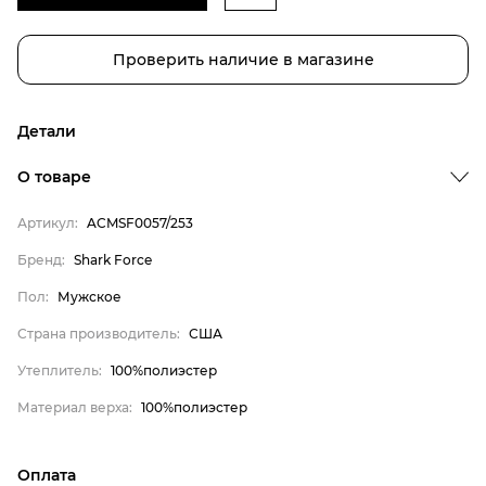
Проверить наличие в магазине
Детали
О товаре
Артикул:
ACMSF0057/253
Бренд:
Shark Force
Пол:
Мужское
Бренд
Страна производитель:
США
Пол
Страна производитель
Утеплитель:
100%полиэстер
Утеплитель
Материал верха:
100%полиэстер
Материал верха
Shark Force
Оплата