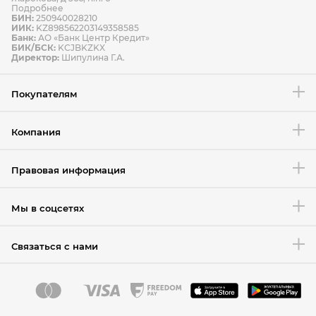
Подробнее
БИН:
250940028210
ИИК:
KZ898562203149358585
Банк:
АО «Банк Центр Кредит»
БИК/БСК:
KCJBKZKX
Условия возврата товара
Директор:
Шипулина Г.А.
Покупателям
Компания
Правовая информация
Мы в соцсетях
Связаться с нами