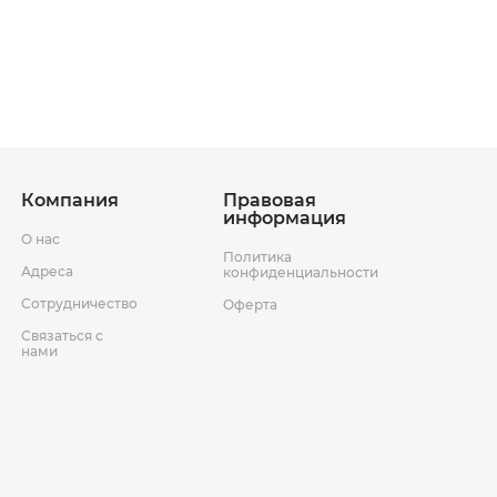
Казахстана:
вается индивидуально в зависимости от пункта назначения
ставки
Компания
Правовая
информация
О нас
Политика
Условия возврата товара
Адреса
конфиденциальности
Сотрудничество
Оферта
Связаться с
нами