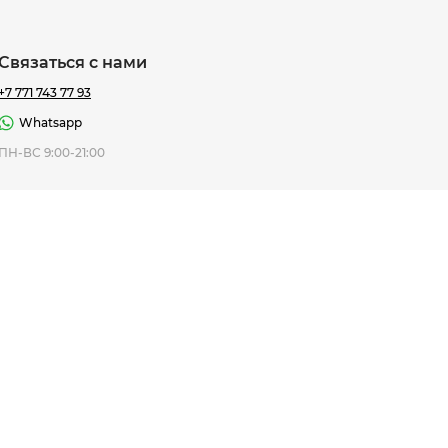
Связаться с нами
+7 771 743 77 93
Whatsapp
ная Thomas
ПН-ВС 9:00-21:00
af
7 195 ₸
ить