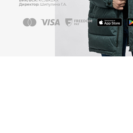
БИК/БСК:
KCJBKZKX
Директор:
Шипулина Г.А.