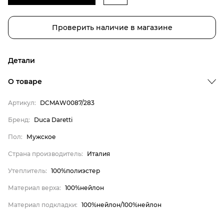
Проверить наличие в магазине
Детали
О товаре
Бренд
Пол
Артикул:
DCMAW0087/283
Страна производитель
Бренд:
Duca Daretti
Утеплитель
Пол:
Мужское
Материал верха
Страна производитель:
Италия
Материал подкладки
Duca Daretti
Утеплитель:
100%полиэстер
Мужское
Материал верха:
100%нейлон
Италия
Материал подкладки:
100%нейлон/100%нейлон
100%полиэстер