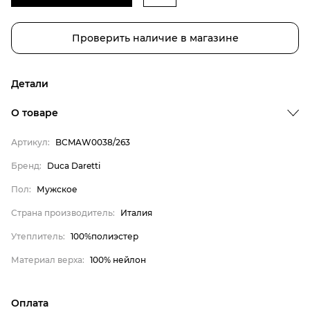
Проверить наличие в магазине
Детали
О товаре
Артикул:
BCMAW0038/263
Бренд
Бренд:
Duca Daretti
Пол
Пол:
Мужское
Страна производитель
Страна производитель:
Италия
Утеплитель
Утеплитель:
100%полиэстер
Материал верха
Материал верха:
100% нейлон
Duca Daretti
Мужское
Оплата
Италия