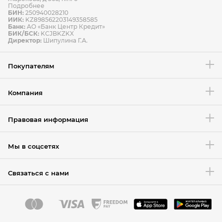
Подробнее
БИН:
250940028210
ИИК:
KZ898562203149358585
Банк:
АО «Банк Центр Кредит»
БИК/БСК:
KCJBKZKX
Условия возврата товара
Директор:
Шипулина Г.А.
Покупателям
Компания
Правовая информация
Мы в соцсетях
Связаться с нами