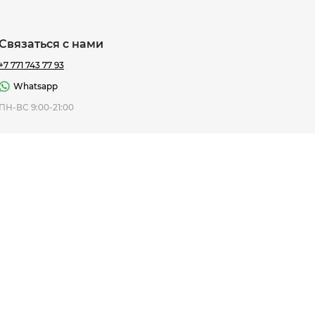
Связаться с нами
+7 771 743 77 93
Whatsapp
ная Thomas
ПН-ВС 9:00-21:00
af
7 195 ₸
ить