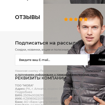
ОТЗЫВЫ
0 челове
Подписаться на рассылку
Скидки, новинки, акции и полезные статьи каждую неделю
ПОД
Нажимая кнопку «Подписаться», вы соглашаетесь с
Политикой к
и получением информации о товарах на электронную почту.
РЕКВИЗИТЫ КОМПАНИИ
ТОО "MORA"
Адрес:
РК, г. Алматы, индекс 050060, Бостандыкский р., ул. Ж
Подробнее
БИН:
250940028210
ИИК:
KZ898562203149358585
Банк:
АО «Банк Центр Кредит»