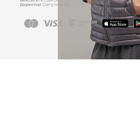
БИК/БСК:
KCJBKZKX
Директор:
Шипулина Г.А.