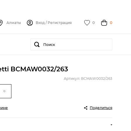
Алматы
Вход
/
Регистрация
0
0
etti BCMAW0032/263
Артикул: BCMAW0032/263
зине
Поделиться