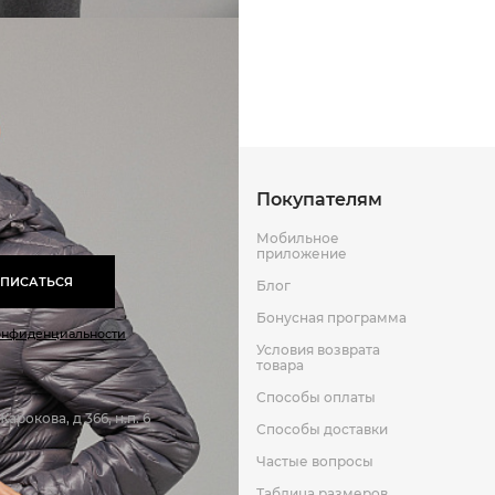
Способы оплаты
Способы до
Оставить отзыв
к
Покупателям
Мобильное
приложение
ПИСАТЬСЯ
Блог
Бонусная программа
онфиденциальности
Условия возврата
товара
Способы оплаты
арокова, д 366, н.п. 6
Способы доставки
Частые вопросы
Таблица размеров