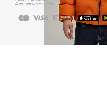
БИК/БСК:
KCJBKZKX
Директор:
Шипулина Г.А.