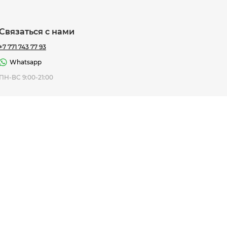
Связаться с нами
+7 771 743 77 93
Whatsapp
ная Thomas
ПН-ВС 9:00-21:00
af
7 195 ₸
ить