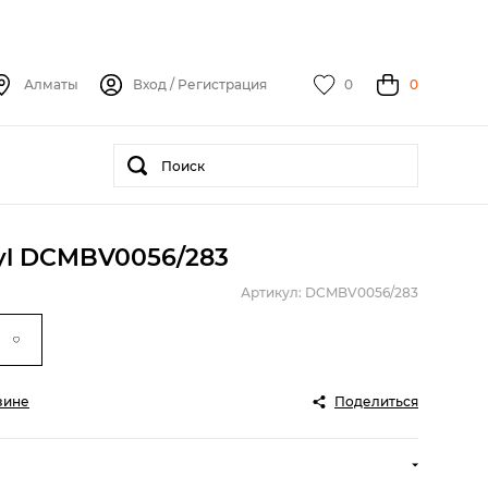
Алматы
Вход
/
Регистрация
0
0
nyl DCMBV0056/283
Артикул: DCMBV0056/283
зине
Поделиться