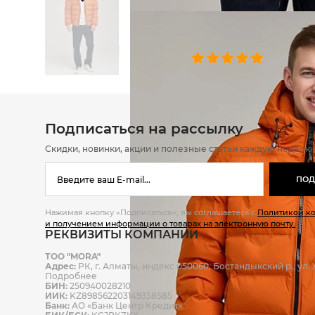
ОТЗЫВЫ
0 челове
Подписаться на рассылку
Скидки, новинки, акции и полезные статьи каждую неделю
ПОД
Нажимая кнопку «Подписаться», вы соглашаетесь с
Политикой к
и получением информации о товарах на электронную почту.
РЕКВИЗИТЫ КОМПАНИИ
ТОО "MORA"
Адрес:
РК, г. Алматы, индекс 050060, Бостандыкский р., ул. Ж
Подробнее
БИН:
250940028210
ИИК:
KZ898562203149358585
Банк:
АО «Банк Центр Кредит»