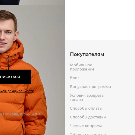
Способы оплаты
Способы до
США
100%(био-пух)
Оставить отзыв
к
100%полиэстер
100%полиэстер/100%полиэст
Покупателям
Мобильное
приложение
ПИСАТЬСЯ
Блог
Бонусная программа
онфиденциальности
Условия возврата
товара
Способы оплаты
арокова, д 366, н.п. 6
Способы доставки
Частые вопросы
Таблица размеров