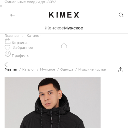
Финальные скидки до -80%!
×
Женское
Мужское
Главная
Каталог
Корзина
Избранное
Профиль
Главная
Каталог
Мужское
Одежда
Мужские куртки