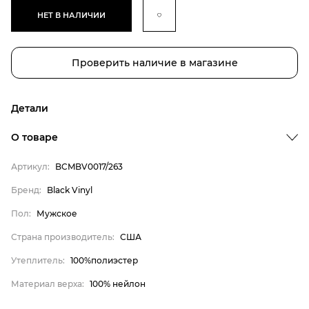
НЕТ В НАЛИЧИИ
Проверить наличие в магазине
Детали
Бренд
О товаре
Пол
Артикул:
BCMBV0017/263
Страна производитель
Бренд:
Black Vinyl
Утеплитель
Пол:
Мужское
Материал верха
Black Vinyl
Страна производитель:
США
Мужское
Утеплитель:
100%полиэстер
США
Материал верха:
100% нейлон
100%полиэстер