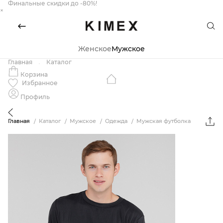
Финальные скидки до -80%!
×
Женское
Мужское
Главная
Каталог
Корзина
Избранное
Профиль
Главная
Каталог
Мужское
Одежда
Мужская футболка