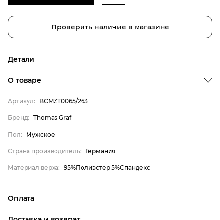
Проверить наличие в магазине
Детали
О товаре
Бренд
Артикул:
BCMZT0065/263
Пол
Бренд:
Thomas Graf
Страна производитель
Пол:
Мужское
Материал верха
Thomas Graf
Страна производитель:
Германия
Мужское
Материал верха:
95%Полиэстер 5%Спандекс
Германия
95%Полиэстер 5%Спандекс
Оплата
онлайн-оплата банковской картой на сайте Интернет-
Доставка и возврат