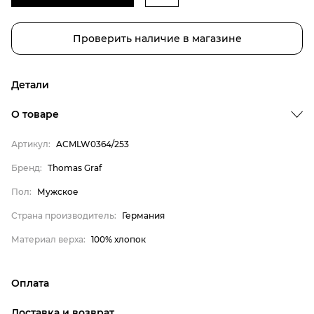
Проверить наличие в магазине
Детали
О товаре
Бренд
Артикул:
ACMLW0364/253
Пол
Бренд:
Thomas Graf
Страна производитель
Пол:
Мужское
Материал верха
Thomas Graf
Страна производитель:
Германия
Мужское
Материал верха:
100% хлопок
Германия
100% хлопок
Оплата
онлайн-оплата банковской картой на сайте Интернет-
Доставка и возврат