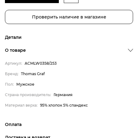
Проверить наличие в магазине
Детали
О товаре
Бренд
Артикул:
ACMLW0358/253
Пол
Бренд:
Thomas Graf
Страна производитель
Пол:
Мужское
Материал верха
Thomas Graf
Страна производитель:
Германия
Мужское
Материал верха:
95% хлопок 5% спандекс
Германия
95% хлопок 5% спандекс
Оплата
онлайн-оплата банковской картой на сайте Интернет-
Доставка и возврат