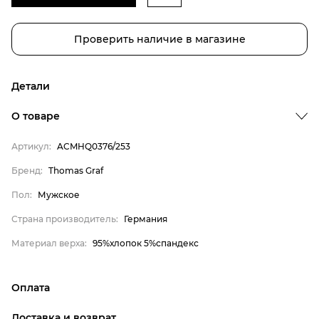
Проверить наличие в магазине
Детали
О товаре
Бренд
Артикул:
ACMHQ0376/253
Пол
Бренд:
Thomas Graf
Страна производитель
Пол:
Мужское
Материал верха
Thomas Graf
Страна производитель:
Германия
Мужское
Материал верха:
95%хлопок 5%спандекс
Германия
95%хлопок 5%спандекс
Оплата
онлайн-оплата банковской картой на сайте Интернет-
Доставка и возврат