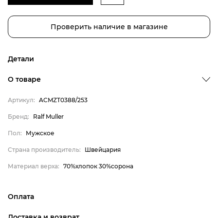
Проверить наличие в магазине
Детали
О товаре
Бренд
Артикул:
ACMZT0388/253
Пол
Бренд:
Ralf Muller
Страна производитель
Пол:
Мужское
Материал верха
Ralf Muller
Страна производитель:
Швейцария
Мужское
Материал верха:
70%хлопок 30%сорона
Швейцария
70%хлопок 30%сорона
Оплата
онлайн-оплата банковской картой на сайте Интернет-
Доставка и возврат