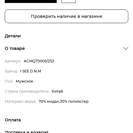
Проверить наличие в магазине
Детали
Бренд
О товаре
Пол
Артикул:
ACMQT0005/253
Страна производитель
Бренд:
I SEE D.N.M
Материал верха
I SEE D.N.M
Пол:
Мужское
Мужское
Страна производитель:
Китай
Китай
Материал верха:
70% модал,30% полиэстер
70% модал,30% полиэстер
Оплата
онлайн-оплата банковской картой на сайте Интернет-
Доставка и возврат