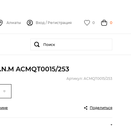
Алматы
Вход
/
Регистрация
0
0
D.N.M ACMQT0015/253
Артикул: ACMQT0015/253
зине
Поделиться