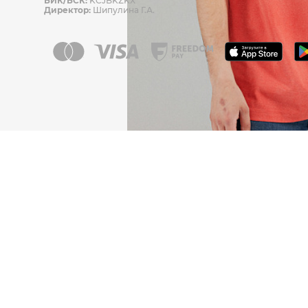
БИК/БСК:
KCJBKZKX
Директор:
Шипулина Г.А.