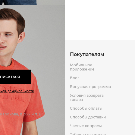
Способы оплаты
Способы до
Оставить отзыв
к
Покупателям
Мобильное
приложение
ПИСАТЬСЯ
Блог
Бонусная программа
онфиденциальности
Условия возврата
товара
Способы оплаты
арокова, д 366, н.п. 6
Способы доставки
Частые вопросы
Таблица размеров