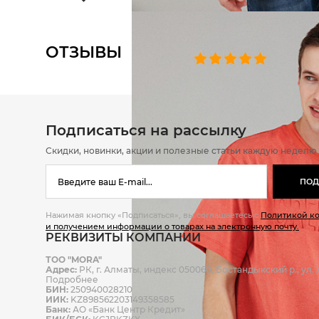
ОТЗЫВЫ
0 челове
Подписаться на рассылку
Скидки, новинки, акции и полезные статьи каждую неделю
ПОД
Нажимая кнопку «Подписаться», вы соглашаетесь с
Политикой к
и получением информации о товарах на электронную почту.
РЕКВИЗИТЫ КОМПАНИИ
ТОО "MORA"
Адрес:
РК, г. Алматы, индекс 050060, Бостандыкский р., ул. Ж
Подробнее
БИН:
250940028210
ИИК:
KZ898562203149358585
Банк:
АО «Банк Центр Кредит»