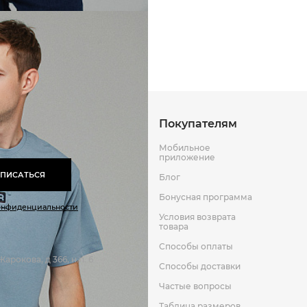
Способы оплаты
Способы до
Оставить отзыв
к
Покупателям
Мобильное
приложение
ПИСАТЬСЯ
Блог
Бонусная программа
онфиденциальности
Условия возврата
товара
Способы оплаты
арокова, д 366, н.п. 6
Способы доставки
Частые вопросы
Таблица размеров