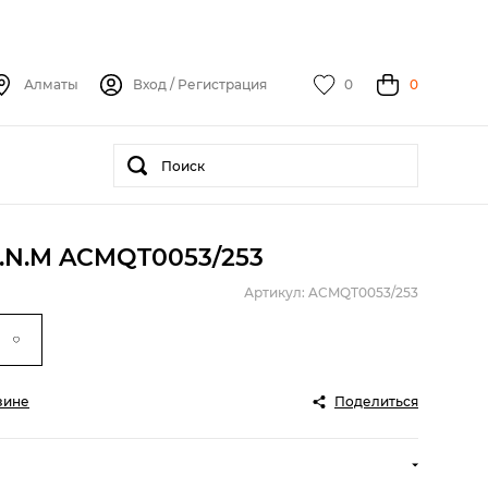
Алматы
Вход
/
Регистрация
0
0
D.N.M ACMQT0053/253
Артикул: ACMQT0053/253
зине
Поделиться