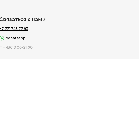
Связаться с нами
+7 771 743 77 93
Whatsapp
ная Thomas
ПН-ВС 9:00-21:00
af
7 195 ₸
ить