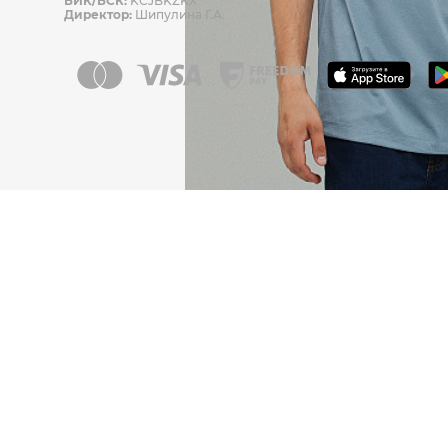
БИК/БСК:
KCJBKZKX
Директор:
Шипулина Г.А.