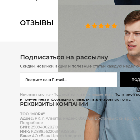
ОТЗЫВЫ
0 челове
Подписаться на рассылку
Скидки, новинки, акции и полезные статьи каждую неделю
ПОД
Нажимая кнопку «Подписаться», вы соглашаетесь с
Политикой к
и получением информации о товарах на электронную почту.
РЕКВИЗИТЫ КОМПАНИИ
ТОО "MORA"
Адрес:
РК, г. Алматы, индекс 050060, Бостандыкский р., ул. Ж
Подробнее
БИН:
250940028210
ИИК:
KZ898562203149358585
Банк:
АО «Банк Центр Кредит»