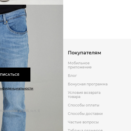
Способы оплаты
Способы до
Оставить отзыв
к
Покупателям
Мобильное
приложение
ПИСАТЬСЯ
Блог
Бонусная программа
онфиденциальности
Условия возврата
товара
Способы оплаты
арокова, д 366, н.п. 6
Способы доставки
Частые вопросы
Таблица размеров