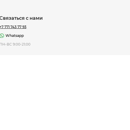
Связаться с нами
+7 771 743 77 93
Whatsapp
ная Thomas
ПН-ВС 9:00-21:00
af
7 195 ₸
ить