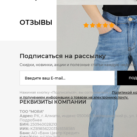
ОТЗЫВЫ
0 челове
Подписаться на рассылку
Скидки, новинки, акции и полезные статьи каждую неделю
ПОД
Нажимая кнопку «Подписаться», вы соглашаетесь с
Политикой к
и получением информации о товарах на электронную почту.
РЕКВИЗИТЫ КОМПАНИИ
ТОО "MORA"
Адрес:
РК, г. Алматы, индекс 050060, Бостандыкский р., ул. Ж
Подробнее
БИН:
250940028210
ИИК:
KZ898562203149358585
Банк:
АО «Банк Центр Кредит»