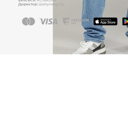
БИК/БСК:
KCJBKZKX
Директор:
Шипулина Г.А.