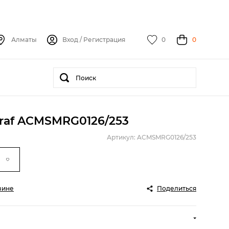
Алматы
Вход
/
Регистрация
0
0
raf ACMSMRG0126/253
Артикул: ACMSMRG0126/253
зине
Поделиться