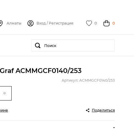
Алматы
Вход
/
Регистрация
0
0
Graf ACMMGCF0140/253
Артикул: ACMMGCF0140/253
зине
Поделиться