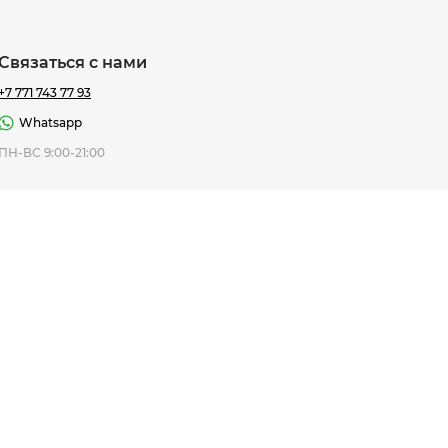
Связаться с нами
+7 771 743 77 93
Whatsapp
ная Thomas
ПН-ВС 9:00-21:00
af
7 195 ₸
ить