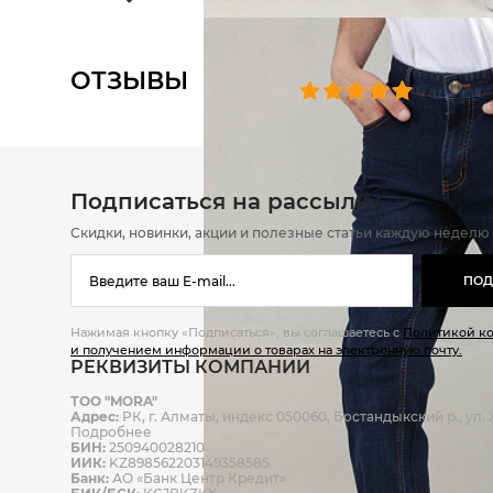
ОТЗЫВЫ
0 челове
Подписаться на рассылку
Скидки, новинки, акции и полезные статьи каждую неделю
ПОД
Нажимая кнопку «Подписаться», вы соглашаетесь с
Политикой к
и получением информации о товарах на электронную почту.
РЕКВИЗИТЫ КОМПАНИИ
ТОО "MORA"
Адрес:
РК, г. Алматы, индекс 050060, Бостандыкский р., ул. Ж
Подробнее
БИН:
250940028210
ИИК:
KZ898562203149358585
Банк:
АО «Банк Центр Кредит»