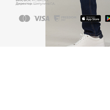
БИК/БСК:
KCJBKZKX
Директор:
Шипулина Г.А.