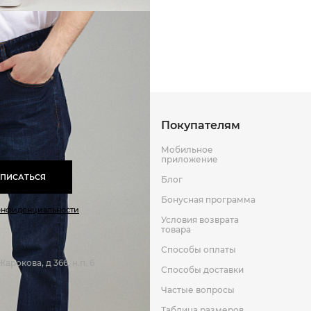
Способы оплаты
Способы до
Оставить отзыв
к
Покупателям
Мобильное
приложение
ПИСАТЬСЯ
Блог
Бонусная программа
онфиденциальности
Условия возврата
товара
Способы оплаты
арокова, д 366, н.п. 6
Способы доставки
Частые вопросы
Таблица размеров