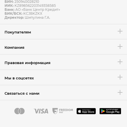
БИН:
250940028210
ИИК:
KZ898562203149358585
Банк:
АО «Банк Центр Кредит»
БИК/БСК:
KCJBKZKX
Условия возврата товара
Директор:
Шипулина Г.А.
Покупателям
Компания
Правовая информация
Мы в соцсетях
Связаться с нами