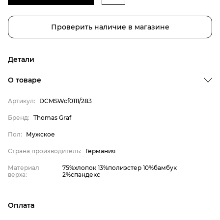
Проверить наличие в магазине
Детали
О товаре
Артикул:
DCMSWcf0111/283
Бренд
Бренд:
Thomas Graf
Пол
Пол:
Мужское
Страна производитель
Страна производитель:
Германия
Материал верха
Материал
75%хлопок 13%полиэстер 10%бамбук
Thomas Graf
верха:
2%спандекс
Мужское
Германия
Оплата
75%хлопок 13%полиэстер
онлайн-оплата банковской картой на сайте Интернет-