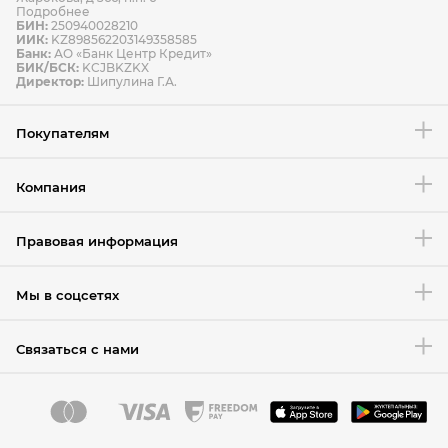
Подробнее
БИН:
250940028210
ИИК:
KZ898562203149358585
Банк:
АО «Банк Центр Кредит»
БИК/БСК:
KCJBKZKX
Условия возврата товара
Директор:
Шипулина Г.А.
Покупателям
Компания
Правовая информация
Мы в соцсетях
Связаться с нами