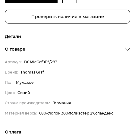
Проверить наличие в магазине
Детали
О товаре
Артикул:
DCMMGcf0115/283
Бренд
Бренд:
Thomas Graf
Пол
Пол:
Мужское
Цвет
Цвет:
Синий
Страна производитель
Страна производитель:
Германия
Материал верха
Материал верха:
68%хлопок 30%полиэстер 2%спандекс
Thomas Graf
Мужское
Оплата
Синий