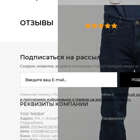
ОТЗЫВЫ
0 челове
Подписаться на рассылку
Скидки, новинки, акции и полезные статьи каждую неделю
ПОД
Нажимая кнопку «Подписаться», вы соглашаетесь с
Политикой к
и получением информации о товарах на электронную почту.
РЕКВИЗИТЫ КОМПАНИИ
ТОО "MORA"
Адрес:
РК, г. Алматы, индекс 050060, Бостандыкский р., ул. Ж
Подробнее
БИН:
250940028210
ИИК:
KZ898562203149358585
Банк:
АО «Банк Центр Кредит»