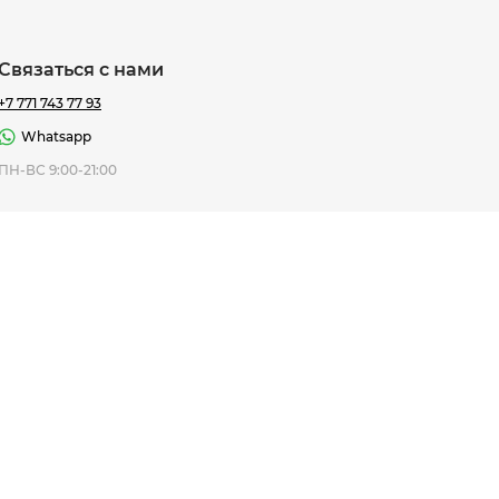
Связаться с нами
+7 771 743 77 93
Whatsapp
ная Thomas
ПН-ВС 9:00-21:00
af
7 195 ₸
ить