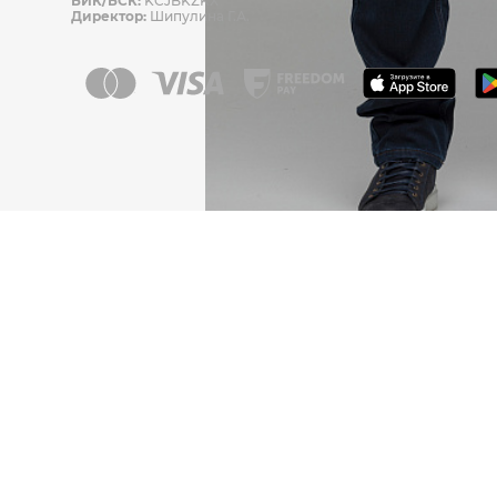
БИК/БСК:
KCJBKZKX
Директор:
Шипулина Г.А.