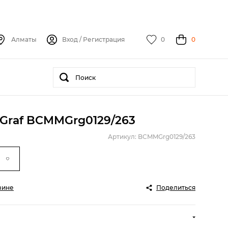
Алматы
Вход
/
Регистрация
0
0
Graf BCMMGrg0129/263
Артикул: BCMMGrg0129/263
зине
Поделиться