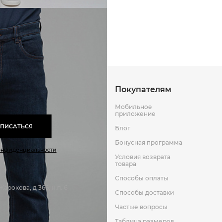
Способы оплаты
Способы до
Оставить отзыв
к
Покупателям
Мобильное
приложение
ПИСАТЬСЯ
Блог
Бонусная программа
онфиденциальности
Условия возврата
товара
Способы оплаты
арокова, д 366, н.п. 6
Способы доставки
Частые вопросы
Таблица размеров