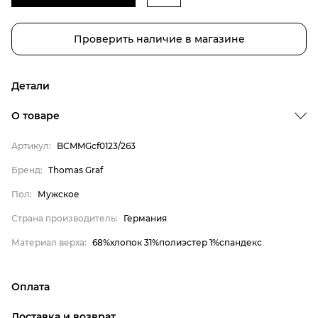
Проверить наличие в магазине
Детали
О товаре
Артикул:
BCMMGcf0123/263
Бренд
Бренд:
Thomas Graf
Пол
Пол:
Мужское
Страна производитель
Страна производитель:
Германия
Материал верха
Материал верха:
68%хлопок 31%полиэстер 1%спандекс
Thomas Graf
Мужское
Оплата
Германия
онлайн-оплата банковской картой на сайте Интернет-
68%хлопок 31%полиэстер
Доставка и возврат