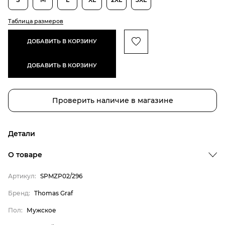
Таблица размеров
ДОБАВИТЬ В КОРЗИНУ
ДОБАВИТЬ В КОРЗИНУ
Проверить наличие в магазине
Детали
Бренд
О товаре
Пол
Артикул:
SPMZP02/296
Цвет
Бренд:
Thomas Graf
Страна производитель
Пол:
Мужское
Материал верха
Thomas Graf