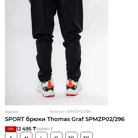
Брюки
Артикул: SPMZP02/296
SPORT брюки Thomas Graf SPMZP02/296
12 495 ₸
24990 ₸
-50%
S
M
L
XL
2XL
3XL