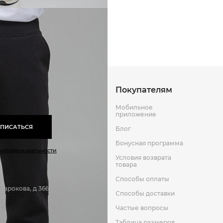
Способы оплаты
Способы до
Оставить отзыв
к
Покупателям
Мобильное
приложение
ПИСАТЬСЯ
Блог
Бонусная программа
онфиденциальности
Условия возврата
товара
Способы оплаты
арокова, д 366, н.п. 6
Способы доставки
Частые вопросы
Таблица размеров