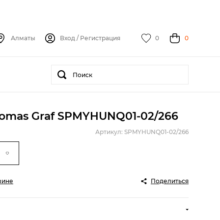
Алматы
Вход
/
Регистрация
0
0
omas Graf SPMYHUNQ01-02/266
Артикул: SPMYHUNQ01-02/266
зине
Поделиться