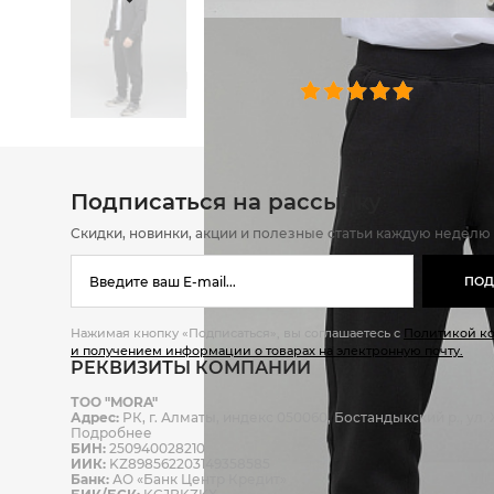
ОТЗЫВЫ
0 челове
Подписаться на рассылку
Скидки, новинки, акции и полезные статьи каждую неделю
ПОД
Нажимая кнопку «Подписаться», вы соглашаетесь с
Политикой к
и получением информации о товарах на электронную почту.
РЕКВИЗИТЫ КОМПАНИИ
ТОО "MORA"
Адрес:
РК, г. Алматы, индекс 050060, Бостандыкский р., ул. Ж
Подробнее
БИН:
250940028210
ИИК:
KZ898562203149358585
Банк:
АО «Банк Центр Кредит»