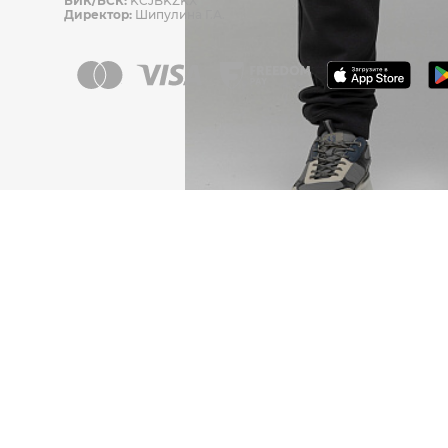
БИК/БСК:
KCJBKZKX
Директор:
Шипулина Г.А.