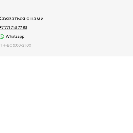
Связаться с нами
+7 771 743 77 93
Whatsapp
ная Thomas
ПН-ВС 9:00-21:00
af
7 195 ₸
ить