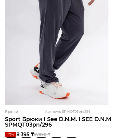
Брюки
Артикул: SPMQT03pn/296
Sport Брюки I See D.N.M. I SEE D.N.M
SPMQT03pn/296
8 395 ₸
27990 ₸
-70%