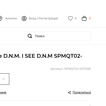
Алматы
Вход
/
Регистрация
0
0
e D.N.M. I SEE D.N.M SPMQT02-
Артикул: SPMQT02-02/1/266
зине
Поделиться