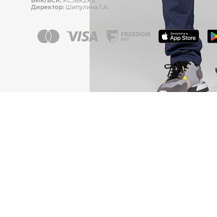
БИК/БСК:
KCJBKZKX
Директор:
Шипулина Г.А.