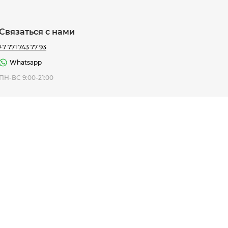
Связаться с нами
+7 771 743 77 93
Whatsapp
ная Thomas
ПН-ВС 9:00-21:00
af
7 195 ₸
ить