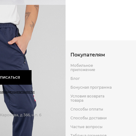
Способы оплаты
Способы до
Оставить отзыв
к
Покупателям
Мобильное
приложение
ПИСАТЬСЯ
Блог
Бонусная программа
онфиденциальности
Условия возврата
товара
Способы оплаты
арокова, д 366, н.п. 6
Способы доставки
Частые вопросы
Таблица размеров