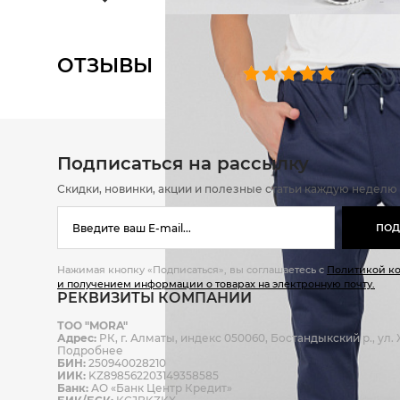
ОТЗЫВЫ
0 челове
Подписаться на рассылку
Скидки, новинки, акции и полезные статьи каждую неделю
ПОД
Нажимая кнопку «Подписаться», вы соглашаетесь с
Политикой к
и получением информации о товарах на электронную почту.
РЕКВИЗИТЫ КОМПАНИИ
ТОО "MORA"
Адрес:
РК, г. Алматы, индекс 050060, Бостандыкский р., ул. Ж
Подробнее
БИН:
250940028210
ИИК:
KZ898562203149358585
Банк:
АО «Банк Центр Кредит»