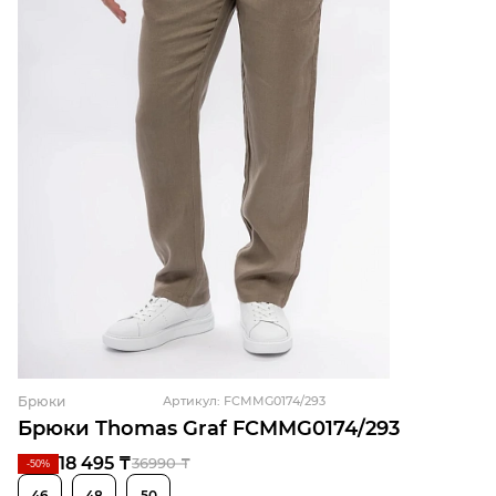
Брюки
Артикул: FCMMG0174/293
Брюки Thomas Graf FCMMG0174/293
18 495 ₸
36990 ₸
-50%
46
48
50