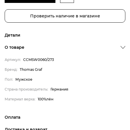
Проверить наличие в магазине
Детали
О товаре
Артикул:
CCMSW0060/273
Бренд:
Thomas Graf
Бренд
Пол:
Мужское
Пол
Страна производитель:
Германия
Страна производитель
Материал верха:
100%лён
Материал верха
Thomas Graf
Оплата
Мужское
онлайн-оплата банковской картой на сайте Интернет-
Германия
Доставка и возврат