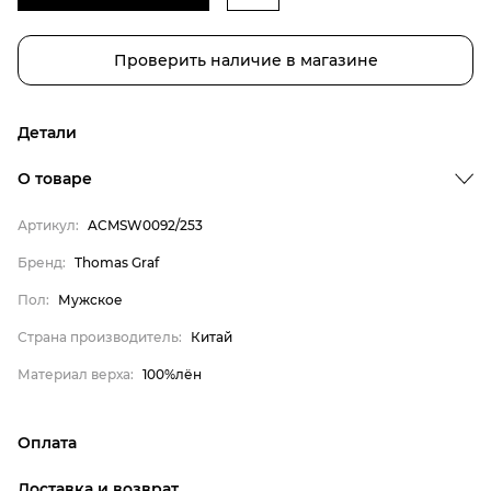
Проверить наличие в магазине
Детали
Бренд
О товаре
Пол
Артикул:
ACMSW0092/253
Страна производитель
Бренд:
Thomas Graf
Материал верха
Thomas Graf
Пол:
Мужское
Мужское
Страна производитель:
Китай
Китай
Материал верха:
100%лён
100%лён
Оплата
онлайн-оплата банковской картой на сайте Интернет-
Доставка и возврат