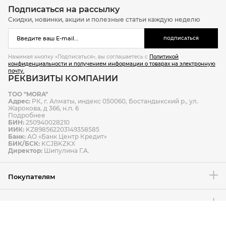
Подписаться на рассылку
Скидки, новинки, акции и полезные статьи каждую неделю
ПОДПИСАТЬСЯ
Нажимая кнопку «Подписаться», вы соглашаетесь с
Политикой
конфиденциальности и получением информации о товарах на электронную
почту.
РЕКВИЗИТЫ КОМПАНИИ
ТОО "MORA"
Адрес:
РК, г. Алматы, индекс 050060, Бостандыкский р., ул.
Жарокова, д 366, н.п. 6
Подробнее
БИН:
250940028210
ИИК:
KZ898562203149358585
Банк:
АО «Банк Центр Кредит»
БИК/БСК:
KCJBKZKX
Директор:
Шипулина Г.А.
Покупателям
Компания