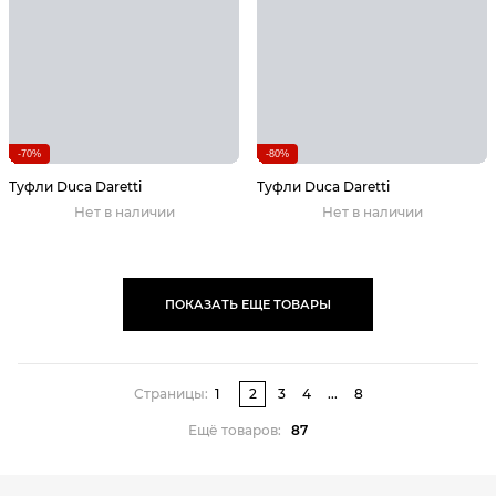
-70%
-80%
Туфли Duca Daretti
Туфли Duca Daretti
Нет в наличии
Нет в наличии
ПОКАЗАТЬ ЕЩЕ ТОВАРЫ
Страницы:
1
2
3
4
...
8
Ещё товаров:
87