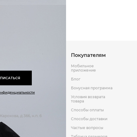
Замша
Способы оплаты
Способы до
Резина
Кожа
Оставить отзыв
к
Покупателям
Мобильное
приложение
ПИСАТЬСЯ
Блог
Бонусная программа
онфиденциальности
Условия возврата
товара
Способы оплаты
арокова, д 366, н.п. 6
Способы доставки
Частые вопросы
Таблица размеров