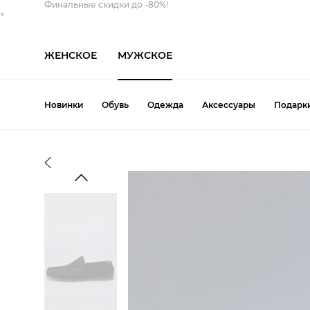
Финальные скидки до -80%!
×
ЖЕНСКОЕ
МУЖСКОЕ
Новинки
Обувь
Одежда
Аксессуары
Подарк
Обувь
Одежда
Аксессуары
Т
Ботинки
Брюки
Кепка
Свитшот
Топсайдеры
Th
Дутыши
Ветровка
Панама
Толстовка
Туфли
Bu
Кеды
Джинсы
Перчатки
Футболка
Угги
Pa
Кроссовки
Жилет
Ремень
Шорты
Шлепанцы
Ke
Лоферы
Кардиган
Рюкзак
Все категории
Эспадрильи
Вс
Мокасины
Куртка
Сумка
Все категории