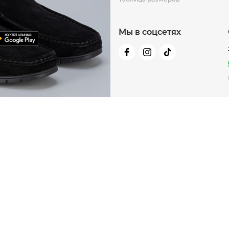
Мы в соцсетях
-80%
-60%
-70%
NEW
NEW
NEW
Сумка пояс
Gr
17 990 ₸
Куп