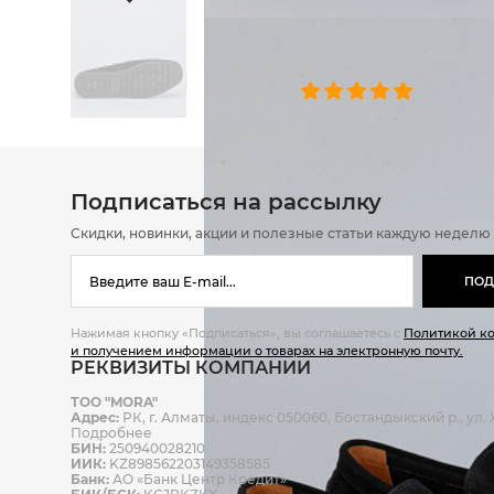
ОТЗЫВЫ
0 челове
Подписаться на рассылку
Скидки, новинки, акции и полезные статьи каждую неделю
ПОД
Нажимая кнопку «Подписаться», вы соглашаетесь с
Политикой к
и получением информации о товарах на электронную почту.
РЕКВИЗИТЫ КОМПАНИИ
ТОО "MORA"
Адрес:
РК, г. Алматы, индекс 050060, Бостандыкский р., ул. Ж
Подробнее
БИН:
250940028210
ИИК:
KZ898562203149358585
Банк:
АО «Банк Центр Кредит»