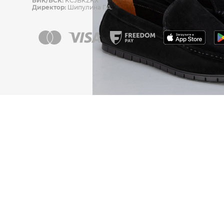
БИК/БСК:
KCJBKZKX
Директор:
Шипулина Г.А.