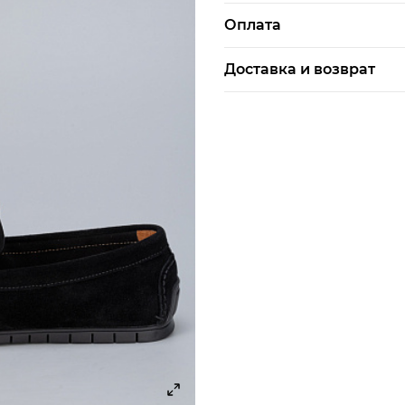
Black Vinyl
Rhapsody
Оплата
GRIZZLY
Finn Line
онлайн-оплата банковской ка
Бренд
Доставка и возврат
AVANGUARD
Bugatti
Пол
Qualitex
Crosby
Страна производитель
Все бренды
Keddo
Доставка по г.Алматы:
срок доставки: 3-4 дня, сле
Внутренний материал
Все бренды
стоимость доставки в предела
Материал верха
Рыскулова – ул. Яссауи - 1500
стоимость доставки вне указа
Материал подошвы
время доставки в будние дни с
Материал стельки
в праздничные и выходные д
Mattini
Доставка по другим городам 
Мужское
стоимость доставки рассчиты
и веса посылки
Италия
доставка курьером
-60%
-50%
-60%
Кожа
NEW
NEW
NEW