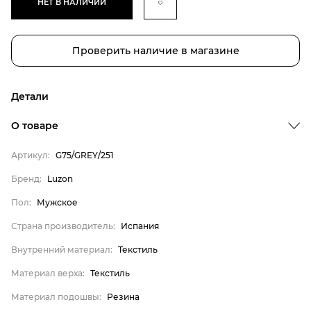
НЕТ В НАЛИЧИИ
Проверить наличие в магазине
Детали
Бренд
О товаре
Пол
Артикул:
G75/GREY/251
Страна производитель
Бренд:
Luzon
Внутренний материал
Пол:
Мужское
Материал верха
Материал подошвы
Страна производитель:
Испания
Материал стельки
Внутренний материал:
Текстиль
Luzon
Материал верха:
Текстиль
Мужское
Материал подошвы:
Резина
Испания