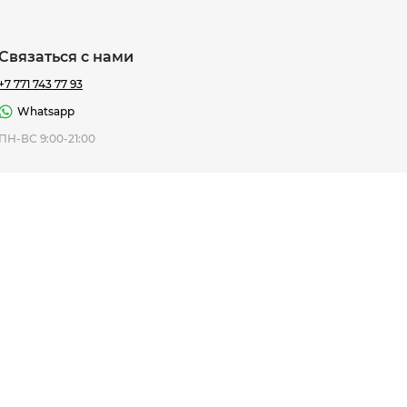
Связаться с нами
+7 771 743 77 93
Whatsapp
ная Thomas
ПН-ВС 9:00-21:00
af
7 195 ₸
ить