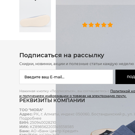
ОТЗЫВЫ
0 челове
Подписаться на рассылку
Скидки, новинки, акции и полезные статьи каждую неделю
ПОД
Нажимая кнопку «Подписаться», вы соглашаетесь с
Политикой к
и получением информации о товарах на электронную почту.
РЕКВИЗИТЫ КОМПАНИИ
ТОО "MORA"
Адрес:
РК, г. Алматы, индекс 050060, Бостандыкский р., ул. Ж
Подробнее
БИН:
250940028210
ИИК:
KZ898562203149358585
Банк:
АО «Банк Центр Кредит»