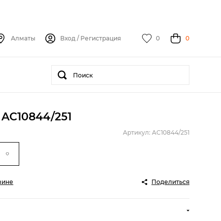
Алматы
Вход
/
Регистрация
0
0
 AC10844/251
Артикул: AC10844/251
зине
Поделиться