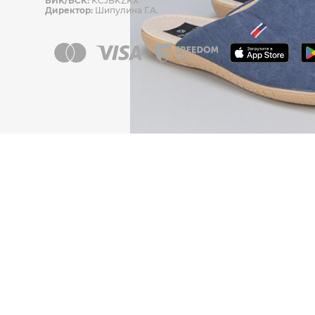
БИК/БСК:
KCJBKZKX
Директор:
Шипулина Г.А.