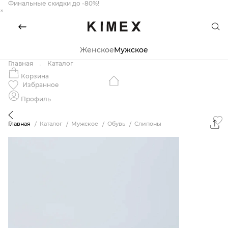
Финальные скидки до -80%!
×
Женское
Мужское
Главная
Каталог
Корзина
Избранное
Профиль
Главная
Каталог
Мужское
Обувь
Слипоны