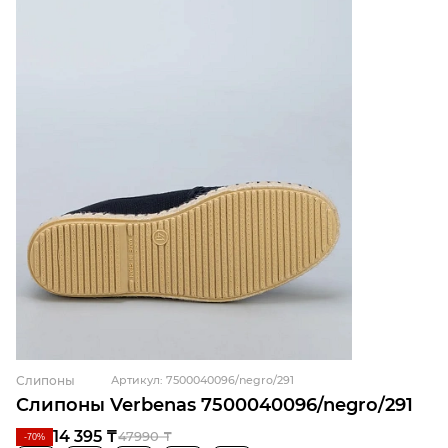
Слипоны
Артикул: 7500040096/negro/291
Слипоны Verbenas 7500040096/negro/291
14 395 ₸
47990 ₸
-70%