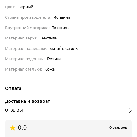
Бренд
Цвет:
Черный
Пол
Страна производитель:
Испания
Цвет
Внутренний материал:
Текстиль
Страна производитель
Материал верха:
Текстиль
Внутренний материал
Материал подкладки:
мата/текстиль
Материал верха
Материал подошвы:
Резина
Материал подкладки
Материал стельки:
Кожа
Материал подошвы
Материал стельки
Verbenas
Оплата
онлайн-оплата банковской картой на сайте Интернет-
Мужское
Доставка и возврат
магазина
Черный
ОТЗЫВЫ
Испания
Доставка по г.Алматы:
Текстиль
0.0
0 отзывов
срок доставки: 3-4 дня, следующих после дня подтверждения
заказа в обработку
Текстиль