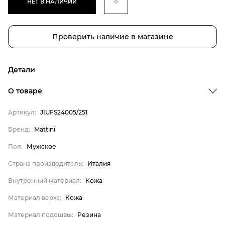
НЕТ В НАЛИЧИИ
Проверить наличие в магазине
Детали
О товаре
Артикул:
JIUFS24005/251
Бренд
Бренд:
Mattini
Пол
Пол:
Мужское
Страна производитель
Страна производитель:
Италия
Внутренний материал
Внутренний материал:
Кожа
Материал верха
Материал верха:
Кожа
Материал подошвы
Материал стельки
Материал подошвы:
Резина
Mattini