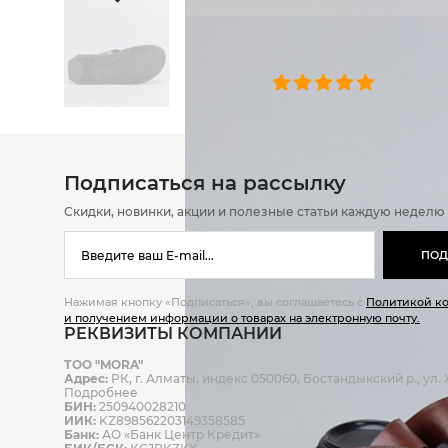
ОТЗЫВЫ
0 челове
Подписаться на рассылку
Скидки, новинки, акции и полезные статьи каждую неделю
ПОД
Нажимая кнопку «Подписаться», вы соглашаетесь с
Политикой к
и получением информации о товарах на электронную почту.
РЕКВИЗИТЫ КОМПАНИИ
ТОО "MORA"
Адрес:
РК, г. Алматы, индекс 050060, Бостандыкский р., ул. Ж
Подробнее
БИН:
250940028210
ИИК:
KZ898562203149358585
Банк:
АО «Банк Центр Кредит»