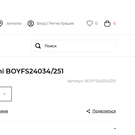
Алматы
Вход
/
Регистрация
0
0
i BOYFS24034/251
Артикул: BOYFS24034/251
зине
Поделиться