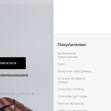
Способы оплаты
Способы до
Резина
Искусственная кожа
Оставить отзыв
к
Покупателям
Мобильное
приложение
ПИСАТЬСЯ
Блог
Бонусная программа
онфиденциальности
Условия возврата
товара
Способы оплаты
арокова, д 366, н.п. 6
Способы доставки
Частые вопросы
Таблица размеров