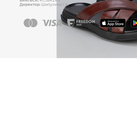
БИК/БСК:
KCJBKZKX
Директор:
Шипулина Г.А.