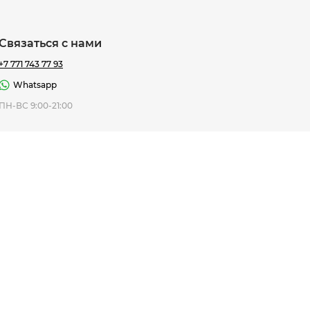
Связаться с нами
+7 771 743 77 93
Whatsapp
ная Thomas
ПН-ВС 9:00-21:00
af
7 195 ₸
ить